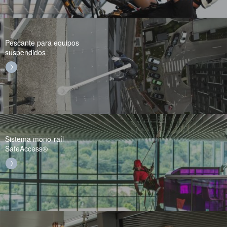
Pescante para equipos
suspendidos
Sistema mono-raíl
SafeAccess®