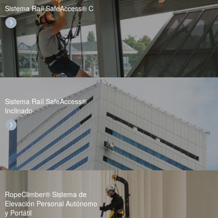
Sistema Raíl SafeAccess® C
Sistema Raíl SafeAccess®
Inclinado
RopeClimber® Sistema de
Elevación Personal Autónomo
y Portátil