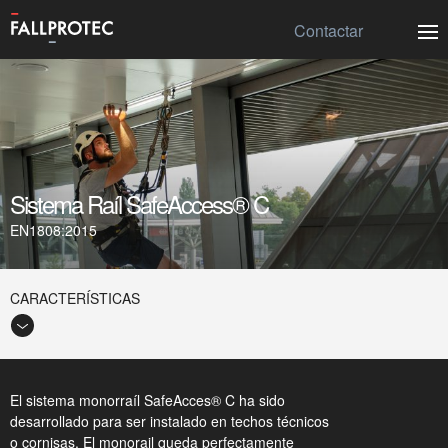
Contactar
Sistema Raíl SafeAccess® C
EN1808:2015
CARACTERÍSTICAS
El sistema monorraíl SafeAcces® C ha sido
desarrollado para ser instalado en techos técnicos
o cornisas. El monorail queda perfectamente